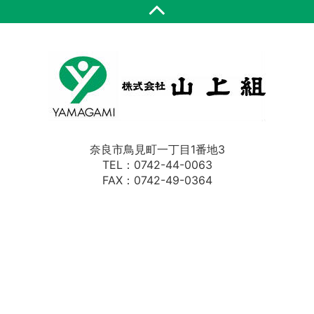
口等の必要な情報を明示し、または同意を得た
うえで個人情報を取得するよう努めます。お客
様からお預かりした個人情報は、当社からのご
連絡や業務のご案内、ご質問に対する回答など
を、電子メールや封書としてご送付する際に利
用致します。また、ご提供いただいた個人情報
の利用目的を変更する場合、変更後の利用目的
を公表し、またはご本人に通知致します。
3.第三者提供の制限
奈良市鳥見町一丁目1番地3
TEL：0742-44-0063
FAX：0742-49-0364
当社は、法令等に基づく正当な理由のある場合
の他は、お客様の同意を得ないで個人情報を第
三者に提供致しません。
4.安全管理について
当社は、お預かりした個人情報の適切な取り扱
いを目的とした体制の整備および社内教育の継